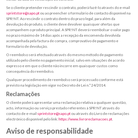
Se o cliente pretender rescindir o contrato, poderá fazê-lo através do e-mail
sprintstore@sapo.pt
ou ao preencher o formulário de contacto disponível na
SPR!NT. Ao rescindir o contrato dentro do prazo legal, para além da
devolução do produto, o cliente deve devolver quaisquer ofertas que
acompanhem o produto principal. A SPR!NT deverá reembolsar o valor pago
no prazo máximo de 14 dias após a recepção da encomenda devolvida
acompanhada pela factura de compra, comprovativo de pagamento e
formulário de devolução.
O reembolso será efectuado através do mesmo método de pagamento
utilizado pelo cliente no pagamento inicial, salvo em situações de acordo
expresso e em que o cliente não incorre em quaisquer custos como
consequência do reembolso.
Qualquer procedimento de reembolso será processado conforme está
previsto na legislação em vigor no Decreto de Lei n.º 24/2014.
Reclamações
O cliente poderá apresentar uma reclamação relativa a qualquer questão,
acto, informação ou serviço prestado referentes à SPR!NT através do
contacto de e-mail
sprintstore@sapo.pt
ou através do Livro de reclamações
electrónico disponível pelo link:
https://www.livroreclamacoes.pt
.
Aviso de responsabilidade