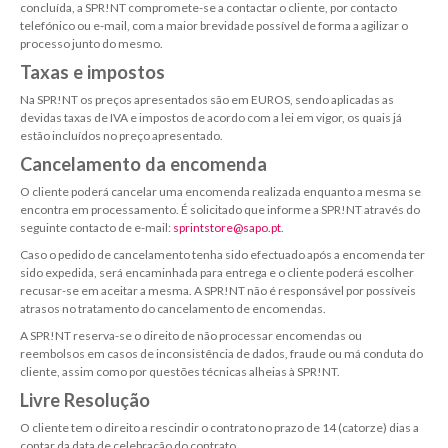
concluída, a SPR!NT compromete-se a contactar o cliente, por contacto
telefónico ou e-mail, com a maior brevidade possível de forma a agilizar o
processo junto do mesmo.
Taxas e impostos
Na SPR!NT os preços apresentados são em EUROS, sendo aplicadas as
devidas taxas de IVA e impostos de acordo com a lei em vigor, os quais já
estão incluídos no preço apresentado.
Cancelamento da encomenda
O cliente poderá cancelar uma encomenda realizada enquanto a mesma se
encontra em processamento. É solicitado que informe a SPR!NT através do
seguinte contacto de e-mail:
sprintstore@sapo.pt
.
Caso o pedido de cancelamento tenha sido efectuado após a encomenda ter
sido expedida, será encaminhada para entrega e o cliente poderá escolher
recusar-se em aceitar a mesma. A SPR!NT não é responsável por possíveis
atrasos no tratamento do cancelamento de encomendas.
A SPR!NT reserva-se o direito de não processar encomendas ou
reembolsos em casos de inconsistência de dados, fraude ou má conduta do
cliente, assim como por questões técnicas alheias à SPR!NT.
Livre Resolução
O cliente tem o direito a rescindir o contrato no prazo de 14 (catorze) dias a
contar da data de celebração do contrato.