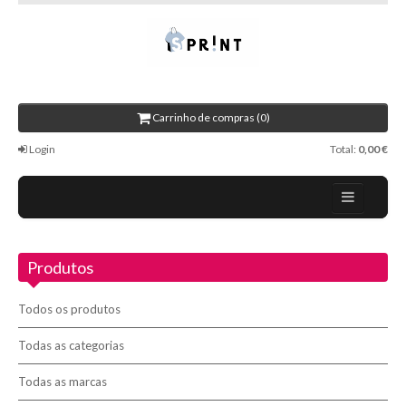
Carrinho de compras (0)
Login
Total:
0,00 €
Home
Produtos
Sobre nós
Promoções
Todos os produtos
Novidades
Todas as categorias
Todas as marcas
Contactos