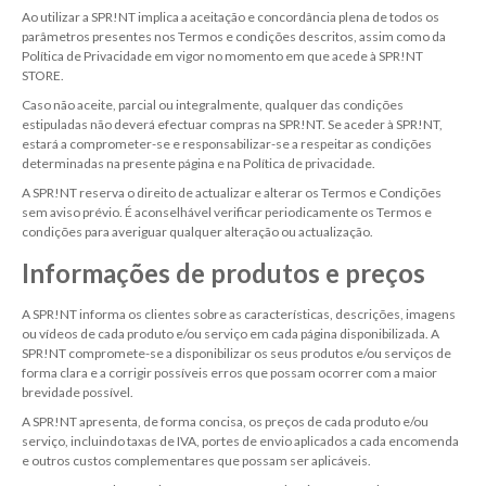
Ao utilizar a SPR!NT implica a aceitação e concordância plena de todos os
parâmetros presentes nos Termos e condições descritos, assim como da
Política de Privacidade em vigor no momento em que acede à SPR!NT
STORE.
Caso não aceite, parcial ou integralmente, qualquer das condições
estipuladas não deverá efectuar compras na SPR!NT. Se aceder à SPR!NT,
estará a comprometer-se e responsabilizar-se a respeitar as condições
determinadas na presente página e na Política de privacidade.
A SPR!NT reserva o direito de actualizar e alterar os Termos e Condições
sem aviso prévio. É aconselhável verificar periodicamente os Termos e
condições para averiguar qualquer alteração ou actualização.
Informações de produtos e preços
A SPR!NT informa os clientes sobre as características, descrições, imagens
ou vídeos de cada produto e/ou serviço em cada página disponibilizada. A
SPR!NT compromete-se a disponibilizar os seus produtos e/ou serviços de
forma clara e a corrigir possíveis erros que possam ocorrer com a maior
brevidade possível.
A SPR!NT apresenta, de forma concisa, os preços de cada produto e/ou
serviço, incluindo taxas de IVA, portes de envio aplicados a cada encomenda
e outros custos complementares que possam ser aplicáveis.