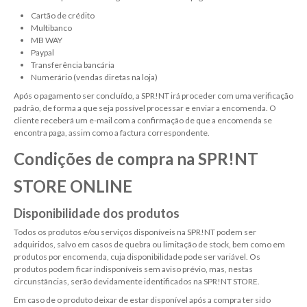
Cartão de crédito
Multibanco
MB WAY
Paypal
Transferência bancária
Numerário (vendas diretas na loja)
Após o pagamento ser concluído, a SPR!NT irá proceder com uma verificação
padrão, de forma a que seja possível processar e enviar a encomenda. O
cliente receberá um e-mail com a confirmação de que a encomenda se
encontra paga, assim como a factura correspondente.
Condições de compra na SPR!NT
STORE ONLINE
Disponibilidade dos produtos
Todos os produtos e/ou serviços disponíveis na SPR!NT podem ser
adquiridos, salvo em casos de quebra ou limitação de stock, bem como em
produtos por encomenda, cuja disponibilidade pode ser variável. Os
produtos podem ficar indisponíveis sem aviso prévio, mas, nestas
circunstâncias, serão devidamente identificados na SPR!NT STORE.
Em caso de o produto deixar de estar disponível após a compra ter sido