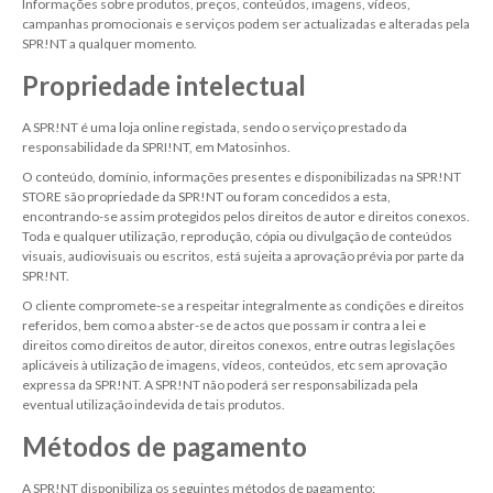
Informações sobre produtos, preços, conteúdos, imagens, vídeos,
campanhas promocionais e serviços podem ser actualizadas e alteradas pela
SPR!NT a qualquer momento.
Propriedade intelectual
A SPR!NT é uma loja online registada, sendo o serviço prestado da
responsabilidade da SPRI!NT, em Matosinhos.
O conteúdo, domínio, informações presentes e disponibilizadas na SPR!NT
STORE são propriedade da SPR!NT ou foram concedidos a esta,
encontrando-se assim protegidos pelos direitos de autor e direitos conexos.
Toda e qualquer utilização, reprodução, cópia ou divulgação de conteúdos
visuais, audiovisuais ou escritos, está sujeita a aprovação prévia por parte da
SPR!NT.
O cliente compromete-se a respeitar integralmente as condições e direitos
referidos, bem como a abster-se de actos que possam ir contra a lei e
direitos como direitos de autor, direitos conexos, entre outras legislações
aplicáveis à utilização de imagens, vídeos, conteúdos, etc sem aprovação
expressa da SPR!NT. A SPR!NT não poderá ser responsabilizada pela
eventual utilização indevida de tais produtos.
Métodos de pagamento
A SPR!NT disponibiliza os seguintes métodos de pagamento: