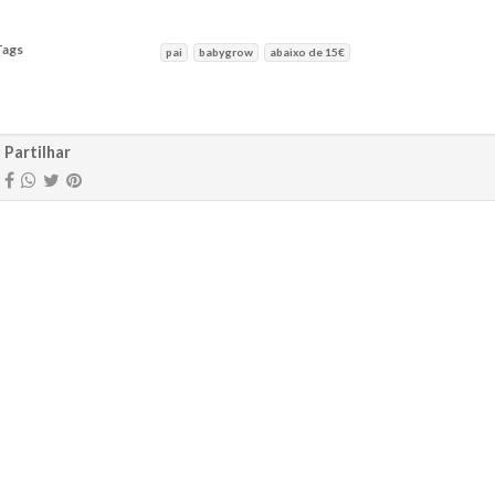
Tags
pai
babygrow
abaixo de 15€
aracterísticas
Partilhar