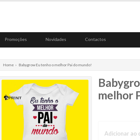
Promoções
Novidades
Contactos
Home
›
Babygrow Eu tenho o melhor Pai do mundo!
Babygro
melhor 
Adicionar ao 