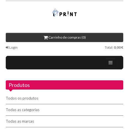
Carrinho de compras (0)
Login
Total:
0,00 €
Home
Produtos
Sobre nós
Promoções
Todos os produtos
Novidades
Todas as categorias
Todas as marcas
Contactos