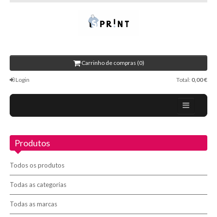
Carrinho de compras (0)
Login
Total:
0,00 €
Home
Produtos
Sobre nós
Promoções
Todos os produtos
Novidades
Todas as categorias
Todas as marcas
Contactos